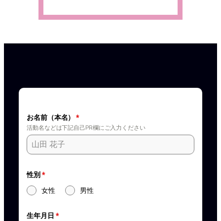
お名前（本名）
*
活動名などは下記自己PR欄にご入力ください
性別
*
女性
男性
生年月日
*