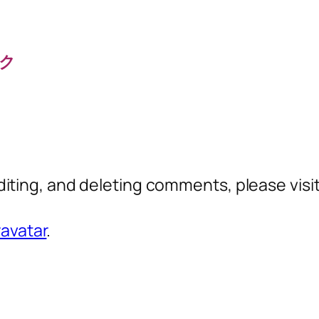
ック
diting, and deleting comments, please vis
avatar
.